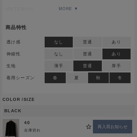
MATERIAL
アンティーチポから新たに登場する新素材、パイルスポ
商品特性
ーツ。登場する2種類の薄手タイプで、きめ細やかなボ
アフリースでラフ感が出にくく、驚愕の軽さと暖かさを
透け感
なし
普通
あり
体感できます。定番のブラックだけでなく、イタリアら
伸縮性
なし
普通
あり
しい青みを有するグレーや、こなれたクリーミーなホワ
イトカラーも特徴的。
生地
薄手
普通
厚手
着用シーズン
春
夏
秋
冬
Buyersコメント
形は定番のオフタートル。しかし素材は新素材になりま
COLOR
SIZE
す。着用時の心地よさが非常に良くセレクトさせて頂き
ました。少し肌寒くなってきた季節からはこちらがオス
BLACK
スメです。ピタピタすぎないので１枚で着用下の時のバ
40
ランスも綺麗です。
再入荷お知らせ
在庫切れ