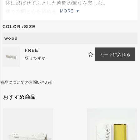
袋に忍ばせてふとした瞬間の薫りを楽しむ。
煙で空間と心を清める。
あなたの時間を素敵なモノに。
COLOR
SIZE
メゾンブランドでも使用されている香料をリッチに染み
込ませました。
wood
FREE
詳細
カートに入れる
残りわずか
パロサントにオリジナル香料を一晩じっくり染み込ませ
ました。
商品についてのお問い合わせ
※「パロサント」は植物の俗称として使用されており、
市場には安価な偽物や粗悪な品が数多く出回っていま
おすすめ商品
す。
本物の【パロサント（学名 Bursera graveolens）】は
自然保護のため国際的に輸出や売買が制限されている希
少な木材です。
sikiは、植物鑑定書と植物検疫証明書が取得されている