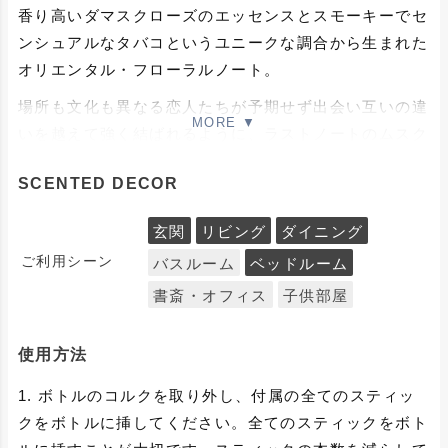
香り高いダマスクローズのエッセンスとスモーキーでセ
ンシュアルなタバコというユニークな調合から生まれた
オリエンタル・フローラルノート。
場所も文化も異なる恋人たちが予期せず出会い互いの違
いを越えて強く結ばれるように、ラストノートのムスク
とスウィートなバニラがすべてをひとつに溶かしてゆき
SCENTED DECOR
ます。
玄関
リビング
ダイニング
注意事項
ご利用シーン
バスルーム
ベッドルーム
含まれるエッセンシャルオイルによって、色の変化がお
書斎・オフィス
子供部屋
こるフレグランスです。 製造の時期によって、新品時
におきましても色味が異なる場合がございますが、香り
使用方法
に問題はございませんので、時間の経過とともに変化す
る色味もお楽しみください。
1. ボトルのコルクを取り外し、付属の全てのスティッ
クをボトルに挿してください。全てのスティックをボト