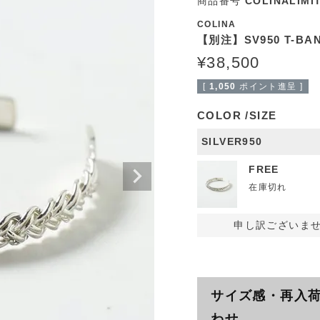
商品番号
COLINALIMI
COLINA
【別注】SV950 T-BA
¥
38,500
[
1,050
ポイント進呈 ]
COLOR
SIZE
SILVER950
FREE
在庫切れ
申し訳ございま
サイズ感・再入
わせ