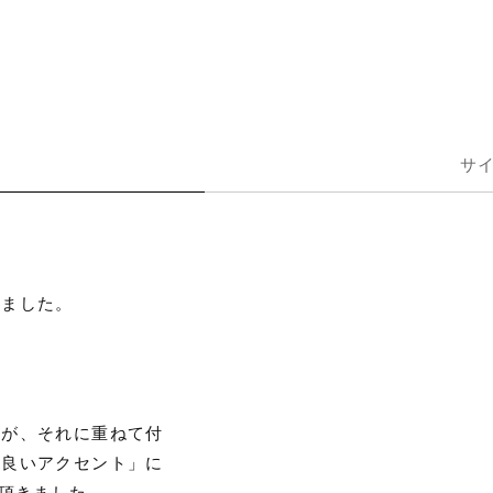
サ
しました。
すが、それに重ねて付
程良いアクセント」に
て頂きました。