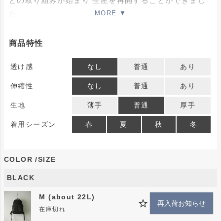
との取り組みが始まり 生産を再開することができまし
た。
再生産にあたって、サイズ展開を３サイズ展開に増やし
て素材も、定番のHigh Density Miliclothに加えて
商品特性
Vintage Leather Clothでも展開していきます。
透け感
なし
普通
あり
highdensity miliclothを使ったD pacシリーズで最もコ
伸縮性
なし
普通
あり
ンパクトなサイズ感のM
生地
薄手
普通
厚手
容量はしっかりと確保しつつ、ミニマルなデザインとマ
着用シーズン
春
夏
秋
冬
チ（D)を抑えつつ縦方向（H)とぎりぎりまで普段使い
で嵩張りすぎない横幅（W)のバランスを考えてスッキ
COLOR
SIZE
リとしたデザインにしています。
BLACK
背負っているとほとんど見えない部分なのですが、使用
M (about 22L)
にあたっては一番負荷のかかる部分だと思いますのでこ
再入荷お知らせ
在庫切れ
の変更は意味のあることだと思っています。