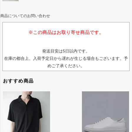
ガッシリとした質感と強度が特徴的なバリスティックタ
イプナイロンを加えることでさらなる耐久性を実現しま
商品についてのお問い合わせ
した。
※この商品はお取り寄せ商品です。
COLINAで作成していましたDay packsize【M】のデ
ザインをベースにしていますが、ボディの型紙にも調整
発送目安は5日以内です。
を加えて収納力も増やしています。
在庫の都合上、入荷予定日から遅れが生じる場合もございます。予
一つひとつのポケットの容量も増やしつつ、ポケットの
めご了承ください。
数も目立たないところに2箇所追加しています。
おすすめ商品
Lと比較すると縦横方向に２cmくらい小さくなっていて
マチも２cmほどスリムになっています。
背負うとかなりスッキリ見えて荷物の少ない時にはスッ
キリと持てて普段使いしやすいと思います。