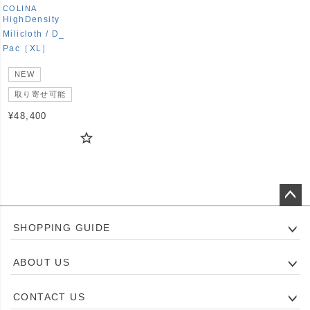
COLINA
HighDensity
Milicloth / D_
Pac［XL］
NEW
取り寄せ可能
¥
48,400
ペー
SHOPPING GUIDE
ジト
ップ
ABOUT US
へ
CONTACT US