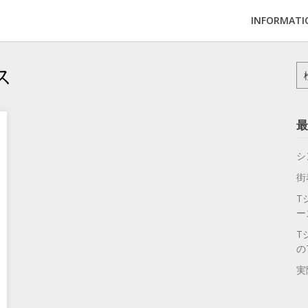
INFORMATI
ス
検
索:
最
シ
街
T
ー
T
の
実