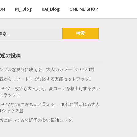
ON
MJ_Blog
KAI_Blog
ONLINE SHOP
近の投稿
ンプルな夏服に映える、大人のカラーTシャツ4選
着からリゾートまで対応する万能セットアップ。
シャツ一枚でも大人見え。夏コーデを格上げするグレ
スラックス
シャツなのに“きちんと見える”。40代に選ばれる大人
Tシャツ２選
際に使ってみて調子の良い長袖シャツ。