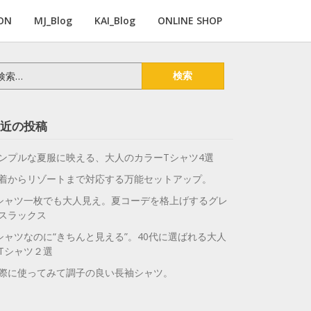
ON
MJ_Blog
KAI_Blog
ONLINE SHOP
近の投稿
ンプルな夏服に映える、大人のカラーTシャツ4選
着からリゾートまで対応する万能セットアップ。
シャツ一枚でも大人見え。夏コーデを格上げするグレ
スラックス
シャツなのに“きちんと見える”。40代に選ばれる大人
Tシャツ２選
際に使ってみて調子の良い長袖シャツ。