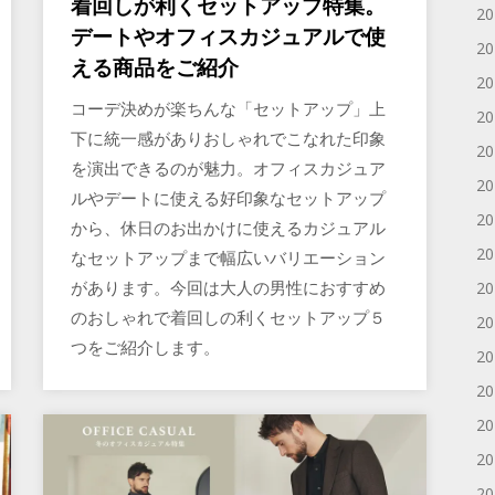
着回しが利くセットアップ特集。
2
デートやオフィスカジュアルで使
2
える商品をご紹介
2
コーデ決めが楽ちんな「セットアップ」上
2
下に統一感がありおしゃれでこなれた印象
2
を演出できるのが魅力。オフィスカジュア
2
ルやデートに使える好印象なセットアップ
2
から、休日のお出かけに使えるカジュアル
2
なセットアップまで幅広いバリエーション
があります。今回は大人の男性におすすめ
2
のおしゃれで着回しの利くセットアップ５
2
つをご紹介します。
2
2
2
2
2