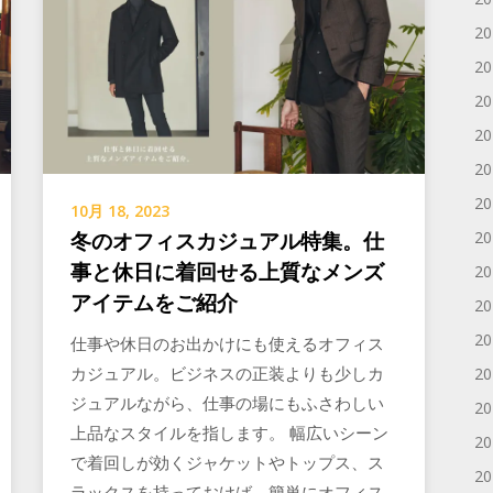
2
2
2
2
2
2
10月 18, 2023
冬のオフィスカジュアル特集。仕
2
事と休日に着回せる上質なメンズ
2
アイテムをご紹介
2
2
仕事や休日のお出かけにも使えるオフィス
カジュアル。ビジネスの正装よりも少しカ
2
ジュアルながら、仕事の場にもふさわしい
2
上品なスタイルを指します。 幅広いシーン
2
で着回しが効くジャケットやトップス、ス
2
ラックスを持っておけば、簡単にオフィス