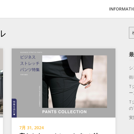
INFORMATI
ル
検
索:
最
シ
街
T
ー
T
の
実
7月 31, 2024