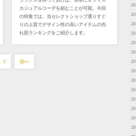
2
カジュアルコーデを組むことが可能。今回
2
の特集では、当セレクトショップ選りすぐ
2
りの上質でデザイン性の高いアイテムの売
れ筋ランキングをご紹介します。
2
2
2
投
2
次へ
2
稿
2
の
2
ペ
2
ー
2
ジ
2
送
2
り
2