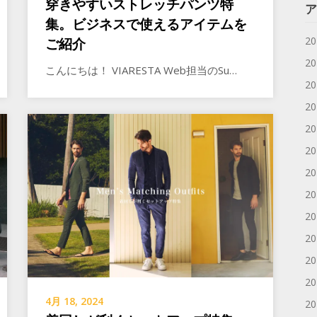
穿きやすいストレッチパンツ特
ア
集。ビジネスで使えるアイテムを
2
ご紹介
2
こんにちは！ VIARESTA Web担当のSu…
2
2
2
2
2
2
2
2
2
2
4月 18, 2024
2