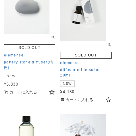
SOLD OUT
elemense
SOLD OUT
pottery stone diffuser(楕
elemense
円)
diffuser oil tetsukon
20ml
NEW
NEW
¥
5,830
¥
4,180
カートに入れる
カートに入れる