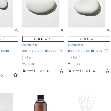
OUT
SOLD OUT
SOLD OUT
elemense
elemense
 plate
pottery stone diffuser(月)
pottery stone diffuser(豆)
NEW
NEW
¥
5,830
¥
5,830
カートに入れる
カートに入れる
る