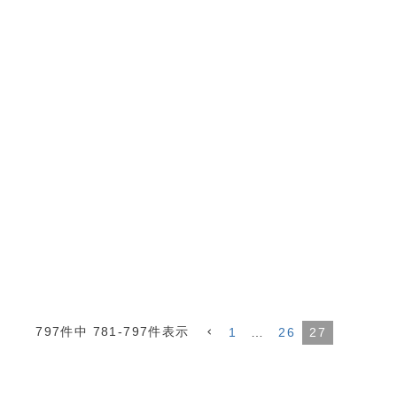
797
件中
781
-
797
件表示
1
…
26
27