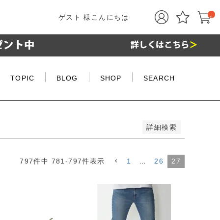
ゲスト 様こんにちは
0
TOPIC
BLOG
SHOP
SEARCH
詳細検索
797
件中
781
-
797
件表示
1
…
26
27