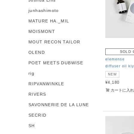
Joshua Ellis
junhashimoto
MATURE HA._MIL
MOISMONT
MOUT RECON TAILOR
SOLD 
OLEND
elemense
POET MEETS DUBWISE
diffuser oil k
rig
NEW
¥
4,180
RIPVANWINKLE
カートに入れ
RIVERS
SAVONNERIE DE LA LUNE
SECRID
SH