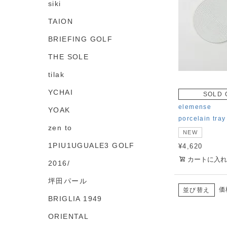
siki
TAION
BRIEFING GOLF
THE SOLE
tilak
YCHAI
SOLD 
elemense
YOAK
porcelain tray
zen to
NEW
1PIU1UGUALE3 GOLF
¥
4,620
カートに入れ
2016/
坪田パール
価
並び替え
BRIGLIA 1949
ORIENTAL