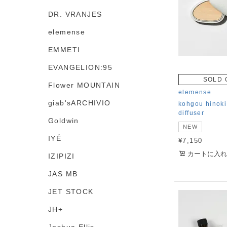
DR. VRANJES
elemense
EMMETI
EVANGELION:95
SOLD 
Flower MOUNTAIN
elemense
giab'sARCHIVIO
kohgou hinoki
diffuser
Goldwin
NEW
IYÉ
¥
7,150
カートに入れ
IZIPIZI
JAS MB
JET STOCK
JH+