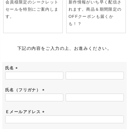
会員様限定のシークレット
新作情報がいち早く配信さ
セールを特別にご案内しま
れます。商品＆期間限定の
す。
OFFクーポンも届くか
も！？
下記の内容をご入力の上、お進みください。
氏名
(
必
氏名（フリガナ）
須
)
(
必
Ｅメールアドレス
須
)
(
必