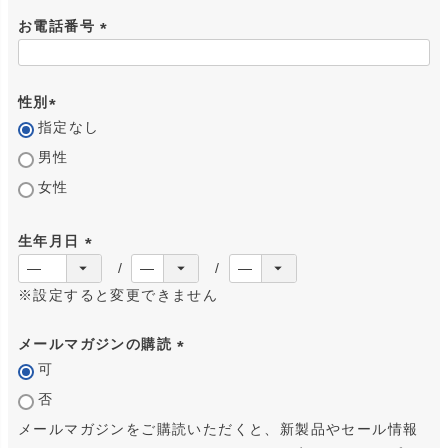
お電話番号
(
必
性別
須
指定なし
)
(
必
男性
須
女性
)
生年月日
(
必
※設定すると変更できません
須
メールマガジンの購読
)
可
(
必
否
須
メールマガジンをご購読いただくと、新製品やセール情報
)