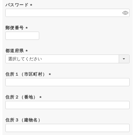
パスワード
須
)
(
必
郵便番号
須
)
(
必
都道府県
須
)
(
必
住所１（市区町村）
須
)
(
必
住所２（番地）
須
)
(
必
住所３（建物名）
須
)