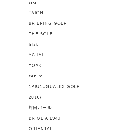
siki
TAION
BRIEFING GOLF
THE SOLE
tilak
YCHAI
YOAK
zen to
1PIU1UGUALE3 GOLF
2016/
坪田パール
BRIGLIA 1949
ORIENTAL