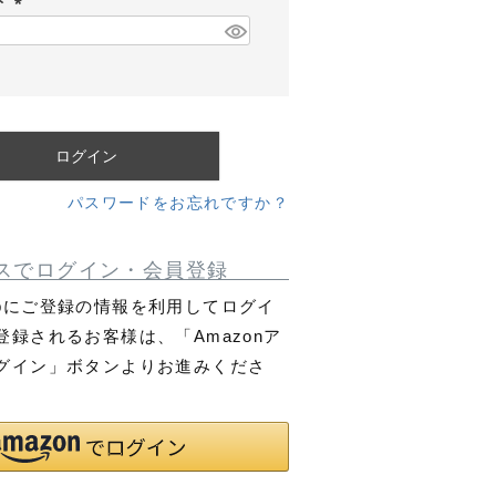
ド
須
)
(
必
須
)
ログイン
パスワードをお忘れですか？
スでログイン・会員登録
co.jpにご登録の情報を利用してログイ
登録されるお客様は、「Amazonア
グイン」ボタンよりお進みくださ