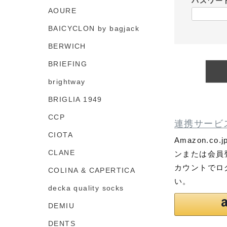
パスワー
AOURE
BAICYCLON by bagjack
BERWICH
BRIEFING
brightway
BRIGLIA 1949
CCP
連携サービ
CIOTA
Amazon.
CLANE
ンまたは会員
カウントでロ
COLINA & CAPERTICA
い。
decka quality socks
DEMIU
DENTS