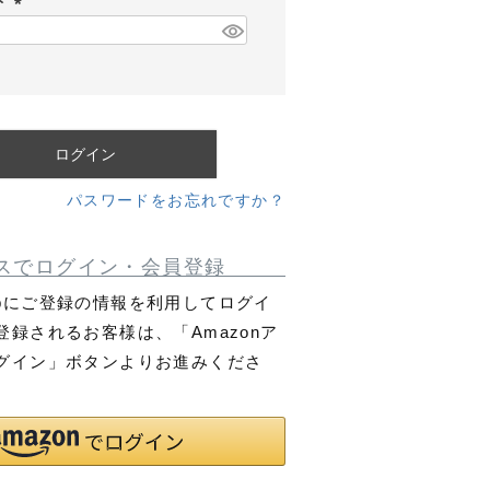
ド
須
)
(
必
須
)
ログイン
パスワードをお忘れですか？
スでログイン・会員登録
co.jpにご登録の情報を利用してログイ
登録されるお客様は、「Amazonア
グイン」ボタンよりお進みくださ