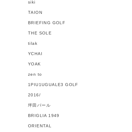
siki
TAION
BRIEFING GOLF
THE SOLE
tilak
YCHAI
YOAK
zen to
1PIU1UGUALE3 GOLF
2016/
坪田パール
BRIGLIA 1949
ORIENTAL