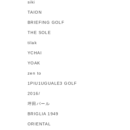
siki
TAION
BRIEFING GOLF
THE SOLE
tilak
YCHAI
YOAK
zen to
1PIU1UGUALE3 GOLF
2016/
坪田パール
BRIGLIA 1949
ORIENTAL