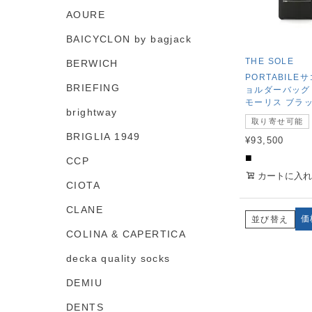
AOURE
BAICYCLON by bagjack
THE SOLE
BERWICH
PORTABILE
BRIEFING
ョルダーバッグ
モーリス ブラ
brightway
取り寄せ可能
BRIGLIA 1949
¥
93,500
■
CCP
カートに入れ
CIOTA
CLANE
価
並び替え
COLINA & CAPERTICA
decka quality socks
DEMIU
DENTS